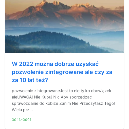
W 2022 można dobrze uzyskać
pozwolenie zintegrowane ale czy za
za 10 lat też?
pozwolenie zintegrowaneJest to nie tylko obowiązek
aleUWAGA! Nie Kupuj Nic Aby sporządzać
sprawozdanie do kobize Zanim Nie Przeczytasz Tego!
Wielu prz...
30.11.-0001