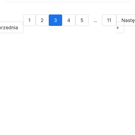
1
2
3
4
5
...
11
Nastę
rzednia
»