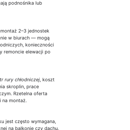
ają podnośnika lub
: montaż 2–3 jednostek
ólnie w biurach — mogą
łodniczych, konieczności
y remoncie elewacji po
r rury chłodniczej
, koszt
a skroplin, prace
iczym. Rzetelna oferta
i na montaż.
ku
jest często wymagana,
nej na balkonie czy dachu.