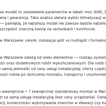
a modeli to zestawienie parametrów w tabeli: moc (kW),
 cena i gwarancja. Taka analiza ułatwia wybór klimatyzacj
 — pamiętaj, że najtańszy model nie zawsze będzie najtańs
zczędzić znaczną kwotę na rachunkach i komforcie.
 Warszawie: cennik, instalacja split vs multisplit i formaln
 w Warszawie
zależą od wielu elementów — rodzaju systemu
ści oraz dodatkowych robót wykończeniowych. Dla osób s
 samej jednostki od ceny usługi instalacyjnej: oferty częst
koszt rośnie po doliczeniu montażu, transportu i uruchomien
ka wewnętrzna + 1 zewnętrzna)
standardowy montaż w Warsz
zł
za samą usługę instalacyjną (bez ceny urządzenia). Cena
acji, konieczności wykonywania otworów w elewacji czy ku