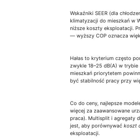
Wskaźniki SEER (dla chłodzen
klimatyzacji do mieszkań w
niższe koszty eksploatacji.
— wyższy COP oznacza więks
Hałas to kryterium często p
zwykle 18–25 dB(A) w trybie
mieszkań priorytetem powinn
być stabilność pracy przy wi
Co do ceny, najlepsze modele
więcej za zaawansowane urząd
praca). Multisplit i agregat
jest, aby porównywać
koszt 
eksploatacji.