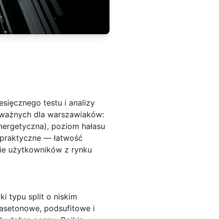
esięcznego testu i analizy
h ważnych dla warszawiaków:
nergetyczna), poziom hałasu
a praktyczne — łatwość
ie użytkowników z rynku
 typu split o niskim
 kasetonowe, podsufitowe i