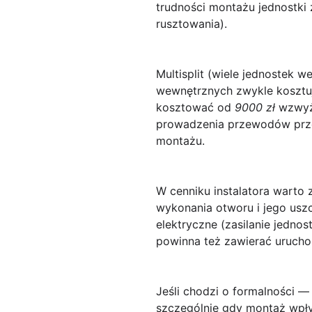
trudności montażu jednostki
rusztowania).
Multisplit
(wiele jednostek we
wewnętrznych zwykle kosztu
kosztować od
9000 zł
wzwyż.
prowadzenia przewodów przez
montażu.
W cenniku instalatora warto
wykonania otworu i jego uszc
elektryczne (zasilanie jedno
powinna też zawierać uruchom
Jeśli chodzi o formalności 
szczególnie gdy montaż wpły