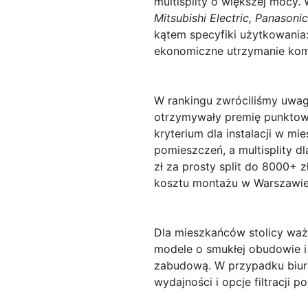
multisplity o większej mocy.
Mitsubishi Electric, Panasonic
kątem specyfiki użytkowania:
ekonomiczne utrzymanie kom
W rankingu zwróciliśmy uwag
otrzymywały premię punktową 
kryterium dla instalacji w m
pomieszczeń, a multisplity 
zł za prosty split do 8000+ 
kosztu montażu w Warszawie
Dla mieszkańców stolicy waż
modele o smukłej obudowie i 
zabudową. W przypadku biur 
wydajności i opcje filtracji 