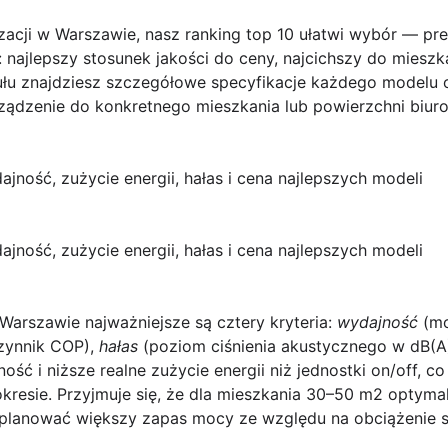
yzacji w Warszawie
, nasz ranking top 10 ułatwi wybór — p
 najlepszy stosunek jakości do ceny, najcichszy do mieszka
ykułu znajdziesz szczegółowe specyfikacje każdego modelu
dzenie do konkretnego mieszkania lub powierzchni biuro
ność, zużycie energii, hałas i cena najlepszych modeli
ność, zużycie energii, hałas i cena najlepszych modeli
Warszawie najważniejsze są cztery kryteria:
wydajność
(mo
zynnik COP),
hałas
(poziom ciśnienia akustycznego w dB(A
ność
i niższe realne zużycie energii niż jednostki on/off, c
kresie. Przyjmuje się, że dla mieszkania 30–50 m2 optyma
zaplanować większy zapas mocy ze względu na obciążenie s