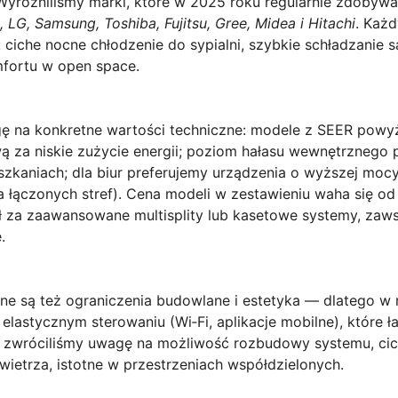
 Wyróżniliśmy marki, które w 2025 roku regularnie zdobyw
, LG, Samsung, Toshiba, Fujitsu, Gree, Midea i Hitachi
. Każ
 ciche nocne chłodzenie do sypialni, szybkie schładzanie s
fortu w open space.
ę na konkretne wartości techniczne: modele z SEER powyż
za niskie zużycie energii; poziom hałasu wewnętrznego po
ieszkaniach; dla biur preferujemy urządzenia o wyższej mo
dla łączonych stref). Cena modeli w zestawieniu waha się
zł za zaawansowane multisplity lub kasetowe systemy, zaw
.
ne są też ograniczenia budowlane i estetyka — dlatego w 
elastycznym sterowaniu (Wi‑Fi, aplikacje mobilne), które ł
zwróciliśmy uwagę na możliwość rozbudowy systemu, cich
powietrza, istotne w przestrzeniach współdzielonych.