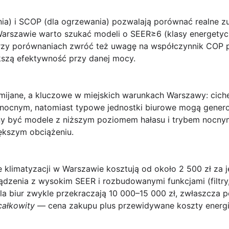
ia) i SCOP (dla ogrzewania) pozwalają porównać realne zu
 Warszawie warto szukać modeli o SEER≥6 (klasy energet
 Przy porównaniach zwróć też uwagę na współczynnik COP 
zą efektywność przy danej mocy.
omijane, a kluczowe w miejskich warunkach Warszawy: cich
 nocnym, natomiast typowe jednostki biurowe mogą genero
y być modele z niższym poziomem hałasu i trybem nocnym;
ększym obciążeniu.
 klimatyzacji w Warszawie kosztują od około 2 500 zł za je
zenia z wysokim SEER i rozbudowanymi funkcjami (filtry, 
y dla biur zwykle przekraczają 10 000–15 000 zł, zwłaszcza
całkowity
— cena zakupu plus przewidywane koszty energii