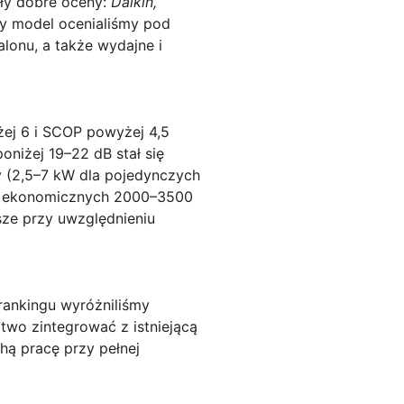
ały dobre oceny:
Daikin,
dy model ocenialiśmy pod
alonu, a także wydajne i
ej 6 i SCOP powyżej 4,5
niżej 19–22 dB stał się
cy (2,5–7 kW dla pojedynczych
 od ekonomicznych 2000–3500
sze przy uwzględnieniu
rankingu wyróżniliśmy
atwo zintegrować z istniejącą
ą pracę przy pełnej