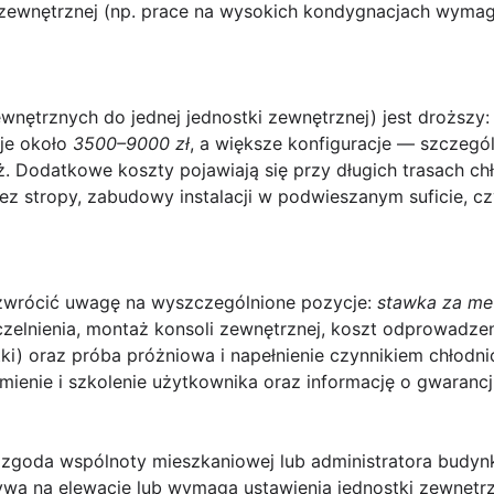
 zewnętrznej (np. prace na wysokich kondygnacjach wymag
wnętrznych do jednej jednostki zewnętrznej) jest droższy
je około
3500–9000 zł
, a większe konfiguracje — szczeg
 Dodatkowe koszty pojawiają się przy długich trasach ch
 stropy, zabudowy instalacji w podwieszanym suficie, cz
 zwrócić uwagę na wyszczególnione pozycje:
stawka za met
zelnienia, montaż konsoli zewnętrznej, koszt odprowadzeni
stki) oraz próba próżniowa i napełnienie czynnikiem chłodn
ienie i szkolenie użytkownika oraz informację o gwarancj
—
zgoda wspólnoty mieszkaniowej lub administratora budyn
wa na elewację lub wymaga ustawienia jednostki zewnętrz