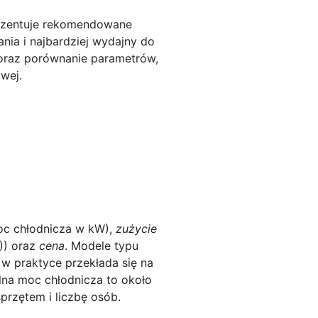
rezentuje rekomendowane
nia i najbardziej wydajny do
 oraz porównanie parametrów,
wej.
c chłodnicza w kW),
zużycie
)) oraz
cena
. Modele typu
o w praktyce przekłada się na
lna moc chłodnicza to około
przętem i liczbę osób.