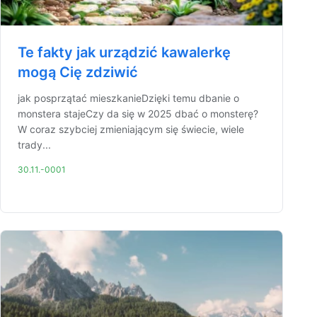
Te fakty jak urządzić kawalerkę
mogą Cię zdziwić
jak posprzątać mieszkanieDzięki temu dbanie o
monstera stajeCzy da się w 2025 dbać o monsterę?
W coraz szybciej zmieniającym się świecie, wiele
trady...
30.11.-0001