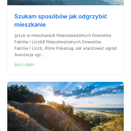
Szukam sposóbów jak odgrzybić
mieszkanie
grzyb w mieszkaniu9 Niepodważalnych Dowodów
Faktów I Liczb9 Niepodważalnych Dowodów,
Faktów I Liczb, Które Pokazują Jak aranżować ogród
Aranżacja ogr...
30.11.-0001