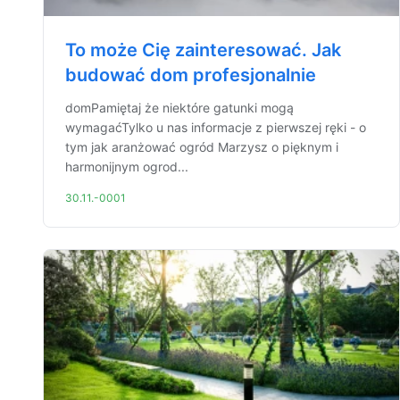
To może Cię zainteresować. Jak
budować dom profesjonalnie
domPamiętaj że niektóre gatunki mogą
wymagaćTylko u nas informacje z pierwszej ręki - o
tym jak aranżować ogród Marzysz o pięknym i
harmonijnym ogrod...
30.11.-0001