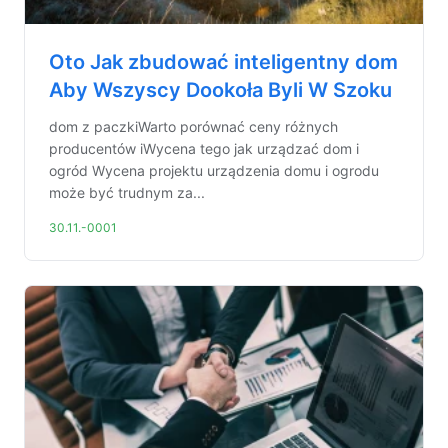
Oto Jak zbudować inteligentny dom
Aby Wszyscy Dookoła Byli W Szoku
dom z paczkiWarto porównać ceny różnych
producentów iWycena tego jak urządzać dom i
ogród Wycena projektu urządzenia domu i ogrodu
może być trudnym za...
30.11.-0001