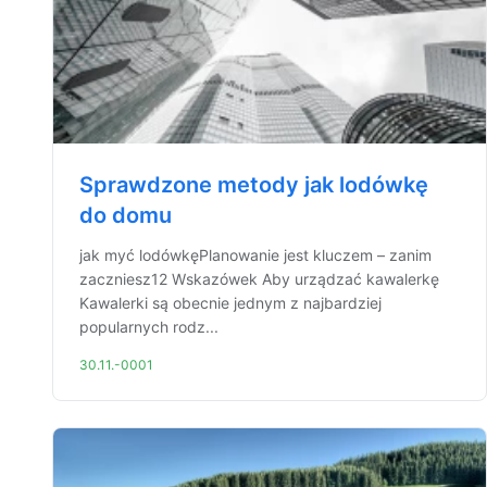
Sprawdzone metody jak lodówkę
do domu
jak myć lodówkęPlanowanie jest kluczem – zanim
zaczniesz12 Wskazówek Aby urządzać kawalerkę
Kawalerki są obecnie jednym z najbardziej
popularnych rodz...
30.11.-0001