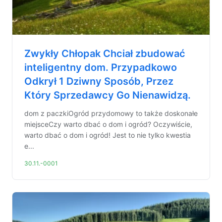
Zwykły Chłopak Chciał zbudować
inteligentny dom. Przypadkowo
Odkrył 1 Dziwny Sposób, Przez
Który Sprzedawcy Go Nienawidzą.
dom z paczkiOgród przydomowy to także doskonałe
miejsceCzy warto dbać o dom i ogród? Oczywiście,
warto dbać o dom i ogród! Jest to nie tylko kwestia
e...
30.11.-0001