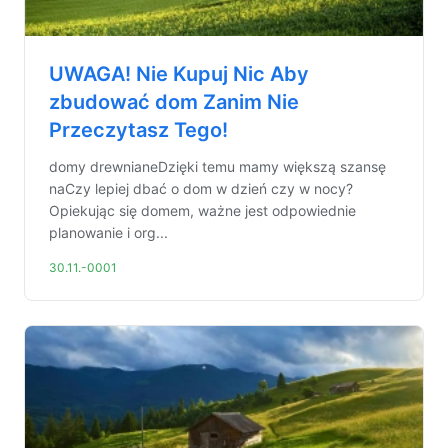
UWAGA! Nie Kupuj Nic Aby
zbudować dom Zanim Nie
Przeczytasz Tego!
domy drewnianeDzięki temu mamy większą szansę
naCzy lepiej dbać o dom w dzień czy w nocy?
Opiekując się domem, ważne jest odpowiednie
planowanie i org...
30.11.-0001