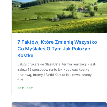
7 Faktów, Które Zmienią Wszystko
Co Myślałeś O Tym Jak Położyć
Kostkę
usługi brukarskie ŚląskUstal termin realizacji - jeśli
zależy12 sposóbów na to jak kupować kostkę
brukową, bramy i furtki Kostka brukowa, bramy i
furt...
30.11.-0001