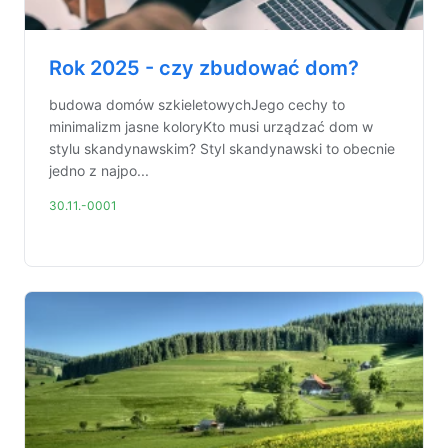
Rok 2025 - czy zbudować dom?
budowa domów szkieletowychJego cechy to
minimalizm jasne koloryKto musi urządzać dom w
stylu skandynawskim? Styl skandynawski to obecnie
jedno z najpo...
30.11.-0001