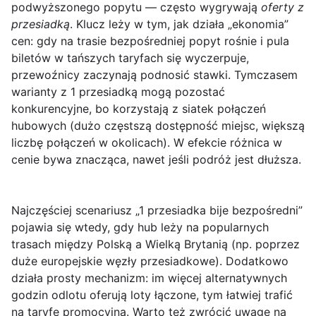
podwyższonego popytu — często wygrywają
oferty z
przesiadką
. Klucz leży w tym, jak działa „ekonomia”
cen: gdy na trasie bezpośredniej popyt rośnie i pula
biletów w tańszych taryfach się wyczerpuje,
przewoźnicy zaczynają podnosić stawki. Tymczasem
warianty z 1 przesiadką mogą pozostać
konkurencyjne, bo korzystają z siatek połączeń
hubowych (dużo częstszą dostępność miejsc, większą
liczbę połączeń w okolicach). W efekcie różnica w
cenie bywa znacząca, nawet jeśli podróż jest dłuższa.
Najczęściej scenariusz „1 przesiadka bije bezpośredni”
pojawia się wtedy, gdy
hub leży na popularnych
trasach
między Polską a Wielką Brytanią (np. poprzez
duże europejskie węzły przesiadkowe). Dodatkowo
działa prosty mechanizm: im więcej alternatywnych
godzin odlotu oferują loty łączone, tym łatwiej trafić
na taryfę promocyjną. Warto też zwrócić uwagę na