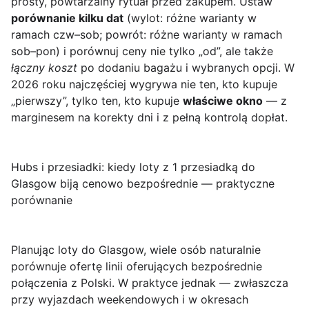
prosty, powtarzalny rytuał przed zakupem. Ustaw
porównanie kilku dat
(wylot: różne warianty w
ramach czw–sob; powrót: różne warianty w ramach
sob–pon) i porównuj ceny nie tylko „od”, ale także
łączny koszt
po dodaniu bagażu i wybranych opcji. W
2026 roku najczęściej wygrywa nie ten, kto kupuje
„pierwszy”, tylko ten, kto kupuje
właściwe okno
— z
marginesem na korekty dni i z pełną kontrolą dopłat.
Hubs i przesiadki: kiedy loty z 1 przesiadką do
Glasgow biją cenowo bezpośrednie — praktyczne
porównanie
Planując
loty do Glasgow
, wiele osób naturalnie
porównuje ofertę linii oferujących bezpośrednie
połączenia z Polski. W praktyce jednak — zwłaszcza
przy wyjazdach weekendowych i w okresach