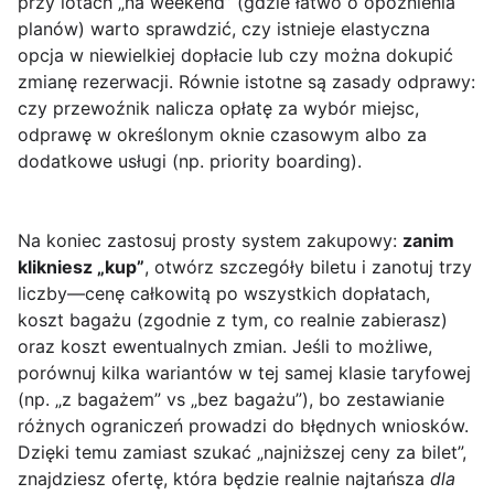
przy lotach „na weekend” (gdzie łatwo o opóźnienia
planów) warto sprawdzić, czy istnieje elastyczna
opcja w niewielkiej dopłacie lub czy można dokupić
zmianę rezerwacji. Równie istotne są zasady odprawy:
czy przewoźnik nalicza opłatę za wybór miejsc,
odprawę w określonym oknie czasowym albo za
dodatkowe usługi (np. priority boarding).
Na koniec zastosuj prosty system zakupowy:
zanim
klikniesz „kup”
, otwórz szczegóły biletu i zanotuj trzy
liczby—cenę całkowitą po wszystkich dopłatach,
koszt bagażu (zgodnie z tym, co realnie zabierasz)
oraz koszt ewentualnych zmian. Jeśli to możliwe,
porównuj kilka wariantów w tej samej klasie taryfowej
(np. „z bagażem” vs „bez bagażu”), bo zestawianie
różnych ograniczeń prowadzi do błędnych wniosków.
Dzięki temu zamiast szukać „najniższej ceny za bilet”,
znajdziesz ofertę, która będzie realnie najtańsza
dla