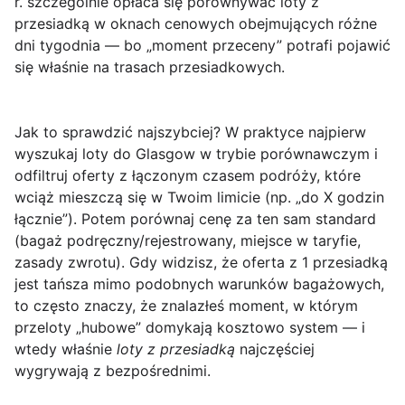
r. szczególnie opłaca się porównywać loty z
przesiadką w oknach cenowych obejmujących różne
dni tygodnia — bo „moment przeceny” potrafi pojawić
się właśnie na trasach przesiadkowych.
Jak to sprawdzić najszybciej? W praktyce najpierw
wyszukaj loty do Glasgow w trybie porównawczym i
odfiltruj oferty z łączonym czasem podróży, które
wciąż mieszczą się w Twoim limicie (np. „do X godzin
łącznie”). Potem porównaj
cenę za ten sam standard
(bagaż podręczny/rejestrowany, miejsce w taryfie,
zasady zwrotu). Gdy widzisz, że oferta z 1 przesiadką
jest tańsza mimo podobnych warunków bagażowych,
to często znaczy, że znalazłeś moment, w którym
przeloty „hubowe” domykają kosztowo system — i
wtedy właśnie
loty z przesiadką
najczęściej
wygrywają z bezpośrednimi.