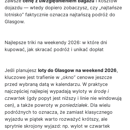
zawsze
cenę z uwzględnieniem bagażu
i kosztów
dojazdu — wtedy dopiero zobaczysz, czy „najtańsze
lotnisko” faktycznie oznacza najtańszą podróż do
Glasgow.
Najlepsze triki na weekendy 2026: w które dni
kupować, jak skracać podróż i unikać dopłat
Jeśli planujesz
loty do Glasgow na weekend 2026
,
kluczowe jest trafienie w „okno” cenowe jeszcze
przed wybraną datą w kalendarzu. W praktyce
najczęściej najlepiej wypadają wyloty w
środę i
czwartek
(gdy popyt jest niższy i linie nie windowują
cen), a także powroty w
poniedziałek
. Dla wielu
podróżnych to oznacza, że zamiast klasycznego
wyjazdu w piątek warto rozważyć krótszy, ale
sprytnie skrojony wyjazd: np. wylot w czwartek