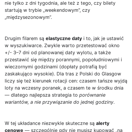
nie tylko z dni tygodnia, ale też z tego, czy bilety
startują w trybie „weekendowym”, czy
„międzysezonowym”.
Drugim filarem są
elastyczne daty
i to, jak je ustawić
w wyszukiwarce. Zwykle warto przetestować okno
+/- 3–7 dni od planowanej daty wylotu, a także
przestawić się między porannymi, popołudniowymi i
wieczornymi godzinami (dopłaty potrafią być
zaskakująco wysokie). Dla tras z Polski do Glasgow
liczy się też kierunek rotacji cen: czasem tańsze wyjdą
loty na wczesny poranek, a czasem te w środku dnia
— dlatego najlepsza strategia to
porównanie
wariantów, a nie przywiązanie do jednej godziny
.
W tej układance niezwykle skuteczne są
alerty
cenowe
— szczególnie gdy nie musisz kupować „na