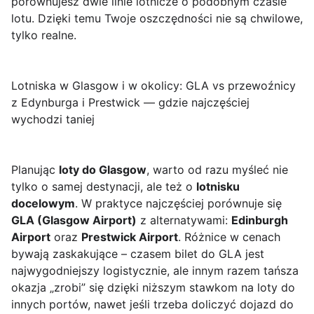
porównujesz dwie linie lotnicze o podobnym czasie
lotu. Dzięki temu Twoje oszczędności nie są chwilowe,
tylko realne.
Lotniska w Glasgow i w okolicy: GLA vs przewoźnicy
z Edynburga i Prestwick — gdzie najczęściej
wychodzi taniej
Planując
loty do Glasgow
, warto od razu myśleć nie
tylko o samej destynacji, ale też o
lotnisku
docelowym
. W praktyce najczęściej porównuje się
GLA (Glasgow Airport)
z alternatywami:
Edinburgh
Airport
oraz
Prestwick Airport
. Różnice w cenach
bywają zaskakujące – czasem bilet do GLA jest
najwygodniejszy logistycznie, ale innym razem tańsza
okazja „zrobi” się dzięki niższym stawkom na loty do
innych portów, nawet jeśli trzeba doliczyć dojazd do