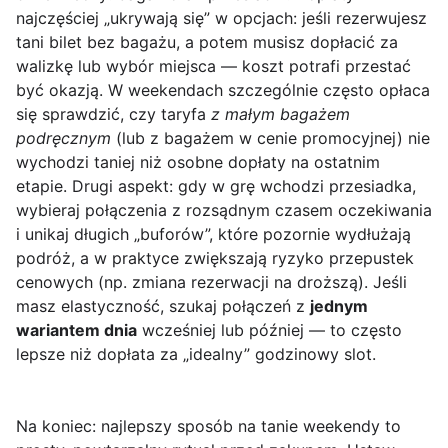
najczęściej „ukrywają się” w opcjach: jeśli rezerwujesz
tani bilet bez bagażu, a potem musisz dopłacić za
walizkę lub wybór miejsca — koszt potrafi przestać
być okazją. W weekendach szczególnie często opłaca
się sprawdzić, czy taryfa
z małym bagażem
podręcznym
(lub z bagażem w cenie promocyjnej) nie
wychodzi taniej niż osobne dopłaty na ostatnim
etapie. Drugi aspekt: gdy w grę wchodzi przesiadka,
wybieraj połączenia z rozsądnym czasem oczekiwania
i unikaj długich „buforów”, które pozornie wydłużają
podróż, a w praktyce zwiększają ryzyko przepustek
cenowych (np. zmiana rezerwacji na droższą). Jeśli
masz elastyczność, szukaj połączeń z
jednym
wariantem dnia
wcześniej lub później — to często
lepsze niż dopłata za „idealny” godzinowy slot.
Na koniec: najlepszy sposób na tanie weekendy to