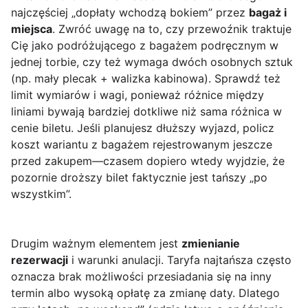
najczęściej „dopłaty wchodzą bokiem” przez
bagaż i
miejsca
. Zwróć uwagę na to, czy przewoźnik traktuje
Cię jako podróżującego z bagażem podręcznym w
jednej torbie, czy też wymaga dwóch osobnych sztuk
(np. mały plecak + walizka kabinowa). Sprawdź też
limit wymiarów i wagi, ponieważ różnice między
liniami bywają bardziej dotkliwe niż sama różnica w
cenie biletu. Jeśli planujesz dłuższy wyjazd, policz
koszt wariantu z bagażem rejestrowanym jeszcze
przed zakupem—czasem dopiero wtedy wyjdzie, że
pozornie droższy bilet faktycznie jest tańszy „po
wszystkim”.
Drugim ważnym elementem jest
zmienianie
rezerwacji
i warunki anulacji. Taryfa najtańsza często
oznacza brak możliwości przesiadania się na inny
termin albo wysoką opłatę za zmianę daty. Dlatego