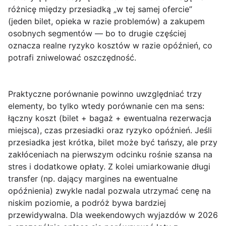
różnicę między przesiadką „w tej samej ofercie”
(jeden bilet, opieka w razie problemów) a zakupem
osobnych segmentów — bo to drugie częściej
oznacza realne ryzyko kosztów w razie opóźnień, co
potrafi zniwelować oszczędność.
Praktyczne porównanie powinno uwzględniać trzy
elementy, bo tylko wtedy porównanie cen ma sens:
łączny koszt
(bilet + bagaż + ewentualna rezerwacja
miejsca),
czas przesiadki
oraz
ryzyko opóźnień
. Jeśli
przesiadka jest krótka, bilet może być tańszy, ale przy
zakłóceniach na pierwszym odcinku rośnie szansa na
stres i dodatkowe opłaty. Z kolei umiarkowanie długi
transfer (np. dający margines na ewentualne
opóźnienia) zwykle nadal pozwala utrzymać cenę na
niskim poziomie, a podróż bywa bardziej
przewidywalna. Dla weekendowych wyjazdów w 2026