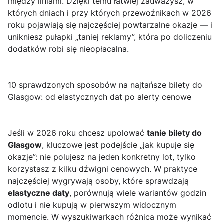
między liniami. Dzięki temu łatwiej zauważysz, w
których dniach i przy których przewoźnikach w 2026
roku pojawiają się najczęściej powtarzalne okazje — i
unikniesz pułapki „taniej reklamy”, która po doliczeniu
dodatków robi się nieopłacalna.
10 sprawdzonych sposobów na najtańsze bilety do
Glasgow: od elastycznych dat po alerty cenowe
Jeśli w 2026 roku chcesz upolować
tanie bilety do
Glasgow
, kluczowe jest podejście „jak kupuje się
okazje”: nie polujesz na jeden konkretny lot, tylko
korzystasz z kilku dźwigni cenowych. W praktyce
najczęściej wygrywają osoby, które sprawdzają
elastyczne daty
, porównują wiele wariantów godzin
odlotu i nie kupują w pierwszym widocznym
momencie. W wyszukiwarkach różnica może wynikać